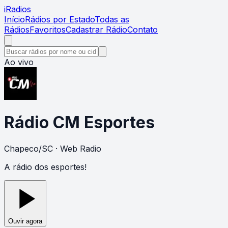
i
Radios
Início
Rádios por Estado
Todas as
Rádios
Favoritos
Cadastrar Rádio
Contato
Ao vivo
Rádio CM Esportes
Chapeco
/
SC
· Web Radio
A rádio dos esportes!
Ouvir agora