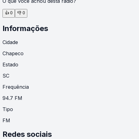
O que você achou desta rádio?
👍
0
👎
0
Informações
Cidade
Chapeco
Estado
SC
Frequência
94.7 FM
Tipo
FM
Redes sociais