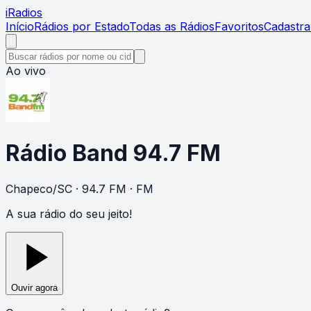
i
Radios
Início
Rádios por Estado
Todas as Rádios
Favoritos
Cadastra
Ao vivo
Rádio Band 94.7 FM
Chapeco
/
SC
· 94.7 FM
· FM
A sua rádio do seu jeito!
Ouvir agora