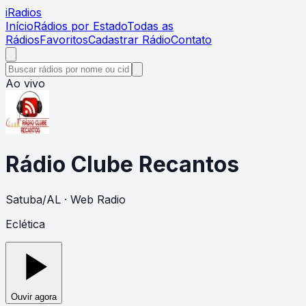
i
Radios
Início
Rádios por Estado
Todas as
Rádios
Favoritos
Cadastrar Rádio
Contato
Ao vivo
Rádio Clube Recantos
Satuba
/
AL
· Web Radio
Eclética
Ouvir agora