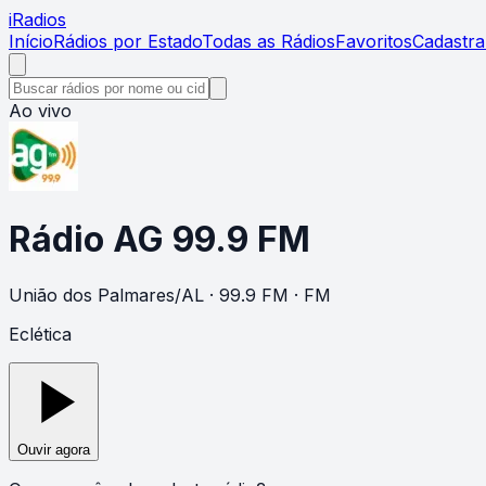
i
Radios
Início
Rádios por Estado
Todas as Rádios
Favoritos
Cadastra
Ao vivo
Rádio AG 99.9 FM
União dos Palmares
/
AL
· 99.9 FM
· FM
Eclética
Ouvir agora