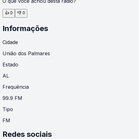
O que você achou desta rádio?
👍
0
👎
0
Informações
Cidade
União dos Palmares
Estado
AL
Frequência
99.9 FM
Tipo
FM
Redes sociais