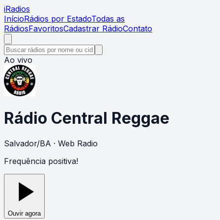
i
Radios
Início
Rádios por Estado
Todas as
Rádios
Favoritos
Cadastrar Rádio
Contato
Ao vivo
Rádio Central Reggae
Salvador
/
BA
· Web Radio
Frequência positiva!
Ouvir agora