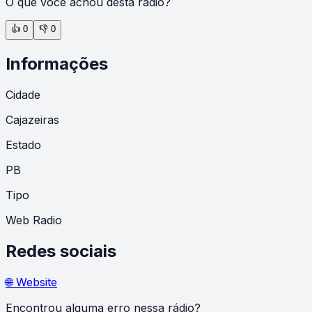
O que você achou desta rádio?
👍
0
👎
0
Informações
Cidade
Cajazeiras
Estado
PB
Tipo
Web Radio
Redes sociais
🌐 Website
Encontrou alguma erro nessa rádio?