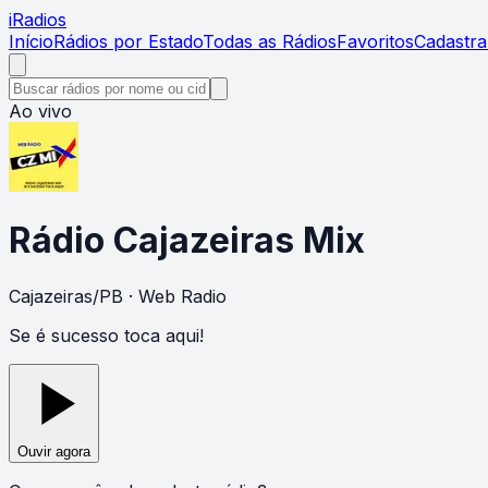
i
Radios
Início
Rádios por Estado
Todas as Rádios
Favoritos
Cadastra
Ao vivo
Rádio Cajazeiras Mix
Cajazeiras
/
PB
· Web Radio
Se é sucesso toca aqui!
Ouvir agora