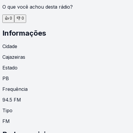
O que você achou desta rádio?
👍
0
👎
0
Informações
Cidade
Cajazeiras
Estado
PB
Frequência
94.5 FM
Tipo
FM