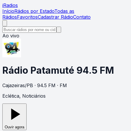
i
Radios
Início
Rádios por Estado
Todas as
Rádios
Favoritos
Cadastrar Rádio
Contato
Ao vivo
Rádio Patamuté 94.5 FM
Cajazeiras
/
PB
· 94.5 FM
· FM
Eclética, Noticiários
Ouvir agora