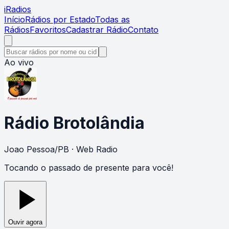
i
Radios
Início
Rádios por Estado
Todas as
Rádios
Favoritos
Cadastrar Rádio
Contato
Ao vivo
Rádio Brotolândia
Joao Pessoa
/
PB
· Web Radio
Tocando o passado de presente para você!
Ouvir agora