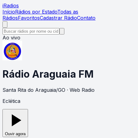
i
Radios
Início
Rádios por Estado
Todas as
Rádios
Favoritos
Cadastrar Rádio
Contato
Ao vivo
Rádio Araguaia FM
Santa Rita do Araguaia
/
GO
· Web Radio
Eclética
Ouvir agora