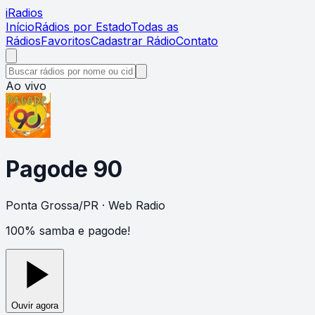
i
Radios
Início
Rádios por Estado
Todas as
Rádios
Favoritos
Cadastrar Rádio
Contato
Ao vivo
Pagode 90
Ponta Grossa
/
PR
· Web Radio
100% samba e pagode!
Ouvir agora