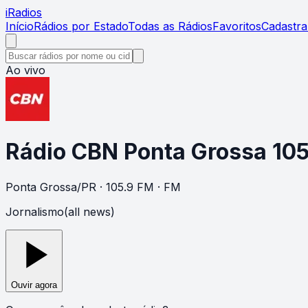
i
Radios
Início
Rádios por Estado
Todas as Rádios
Favoritos
Cadastra
Ao vivo
Rádio CBN Ponta Grossa 10
Ponta Grossa
/
PR
· 105.9 FM
· FM
Jornalismo(all news)
Ouvir agora