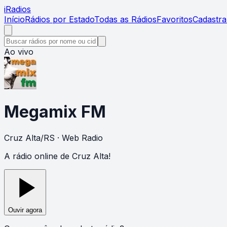
i
Radios
Início
Rádios por Estado
Todas as Rádios
Favoritos
Cadastra
Ao vivo
Megamix FM
Cruz Alta
/
RS
· Web Radio
A rádio online de Cruz Alta!
Ouvir agora