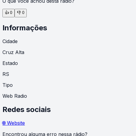
O que você achou desta rádio?
👍
0
👎
0
Informações
Cidade
Cruz Alta
Estado
RS
Tipo
Web Radio
Redes sociais
🌐 Website
Encontrou alguma erro nessa rádio?