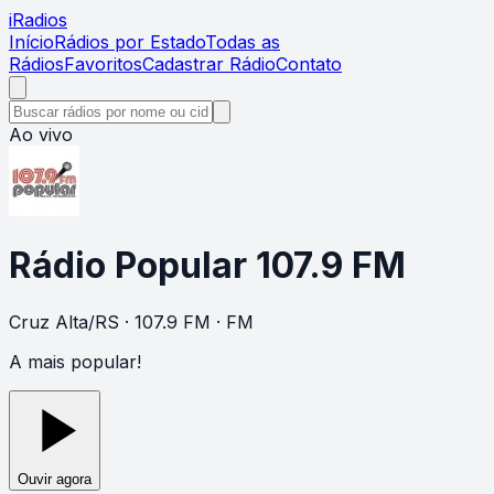
i
Radios
Início
Rádios por Estado
Todas as
Rádios
Favoritos
Cadastrar Rádio
Contato
Ao vivo
Rádio Popular 107.9 FM
Cruz Alta
/
RS
· 107.9 FM
· FM
A mais popular!
Ouvir agora