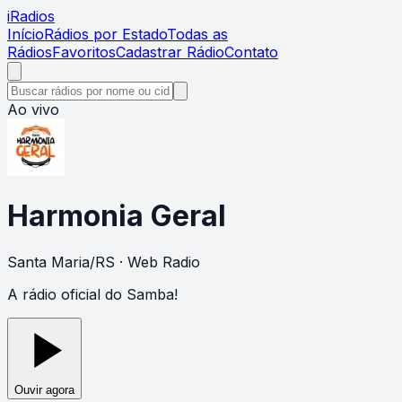
i
Radios
Início
Rádios por Estado
Todas as
Rádios
Favoritos
Cadastrar Rádio
Contato
Ao vivo
Harmonia Geral
Santa Maria
/
RS
· Web Radio
A rádio oficial do Samba!
Ouvir agora