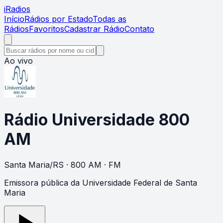
i
Radios
Início
Rádios por Estado
Todas as
Rádios
Favoritos
Cadastrar Rádio
Contato
Ao vivo
Rádio Universidade 800
AM
Santa Maria
/
RS
· 800 AM
· FM
Emissora pública da Universidade Federal de Santa
Maria