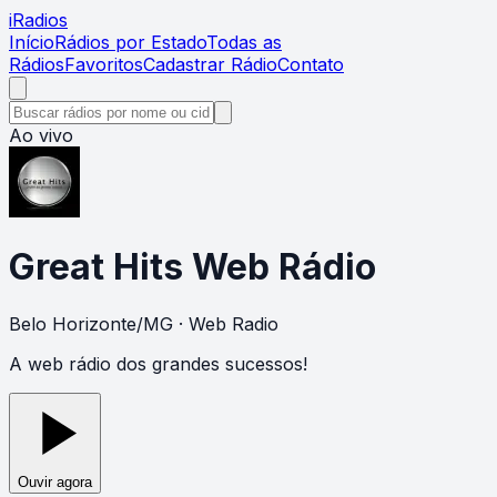
i
Radios
Início
Rádios por Estado
Todas as
Rádios
Favoritos
Cadastrar Rádio
Contato
Ao vivo
Great Hits Web Rádio
Belo Horizonte
/
MG
· Web Radio
A web rádio dos grandes sucessos!
Ouvir agora