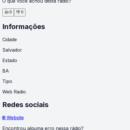
O que você achou desta rádio?
👍
0
👎
0
Informações
Cidade
Salvador
Estado
BA
Tipo
Web Radio
Redes sociais
🌐 Website
Encontrou alguma erro nessa rádio?