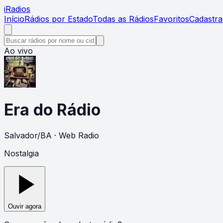
i
Radios
Início
Rádios por Estado
Todas as Rádios
Favoritos
Cadastra
Ao vivo
Era do Rádio
Salvador
/
BA
· Web Radio
Nostalgia
Ouvir agora