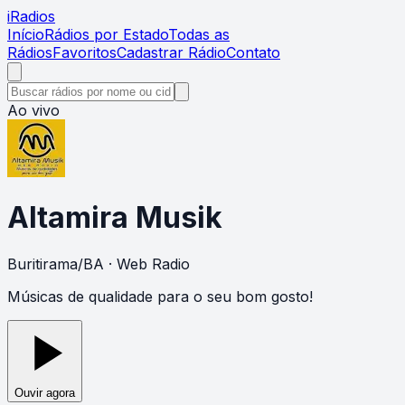
i
Radios
Início
Rádios por Estado
Todas as
Rádios
Favoritos
Cadastrar Rádio
Contato
Ao vivo
Altamira Musik
Buritirama
/
BA
· Web Radio
Músicas de qualidade para o seu bom gosto!
Ouvir agora