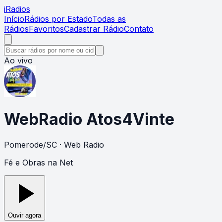
i
Radios
Início
Rádios por Estado
Todas as
Rádios
Favoritos
Cadastrar Rádio
Contato
Ao vivo
WebRadio Atos4Vinte
Pomerode
/
SC
· Web Radio
Fé e Obras na Net
Ouvir agora