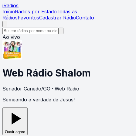
i
Radios
Início
Rádios por Estado
Todas as
Rádios
Favoritos
Cadastrar Rádio
Contato
Ao vivo
Web Rádio Shalom
Senador Canedo
/
GO
· Web Radio
Semeando a verdade de Jesus!
Ouvir agora