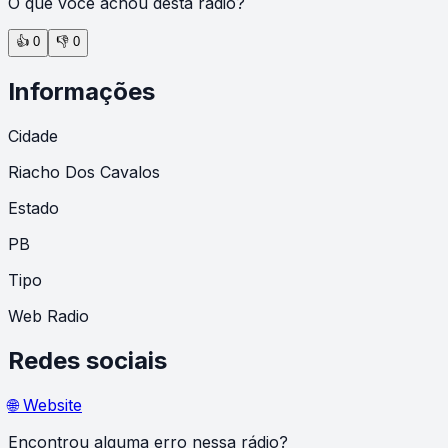
O que você achou desta rádio?
👍
0
👎
0
Informações
Cidade
Riacho Dos Cavalos
Estado
PB
Tipo
Web Radio
Redes sociais
🌐 Website
Encontrou alguma erro nessa rádio?