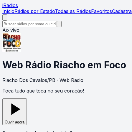
i
Radios
Início
Rádios por Estado
Todas as Rádios
Favoritos
Cadastra
Ao vivo
Web Rádio Riacho em Foco
Riacho Dos Cavalos
/
PB
· Web Radio
Toca tudo que toca no seu coração!
Ouvir agora