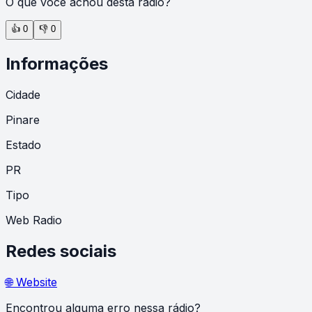
O que você achou desta rádio?
👍
0
👎
0
Informações
Cidade
Pinare
Estado
PR
Tipo
Web Radio
Redes sociais
🌐 Website
Encontrou alguma erro nessa rádio?