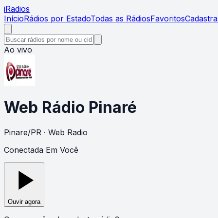
i
Radios
Início
Rádios por Estado
Todas as Rádios
Favoritos
Cadastra
Ao vivo
Web Rádio Pinaré
Pinare
/
PR
· Web Radio
Conectada Em Você
Ouvir agora