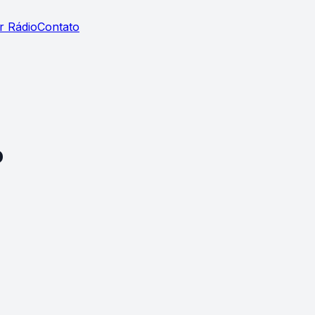
r Rádio
Contato
o