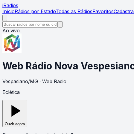
i
Radios
Início
Rádios por Estado
Todas as Rádios
Favoritos
Cadastra
Ao vivo
Web Rádio Nova Vespesian
Vespasiano
/
MG
· Web Radio
Eclética
Ouvir agora