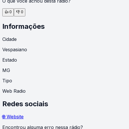
O que você achou desta rádio?
👍
0
👎
0
Informações
Cidade
Vespasiano
Estado
MG
Tipo
Web Radio
Redes sociais
🌐 Website
Encontrou alguma erro nessa rádio?