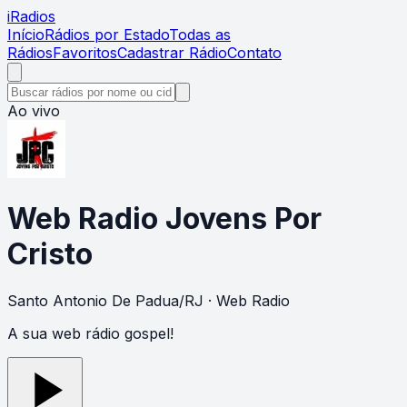
i
Radios
Início
Rádios por Estado
Todas as
Rádios
Favoritos
Cadastrar Rádio
Contato
Ao vivo
Web Radio Jovens Por
Cristo
Santo Antonio De Padua
/
RJ
· Web Radio
A sua web rádio gospel!