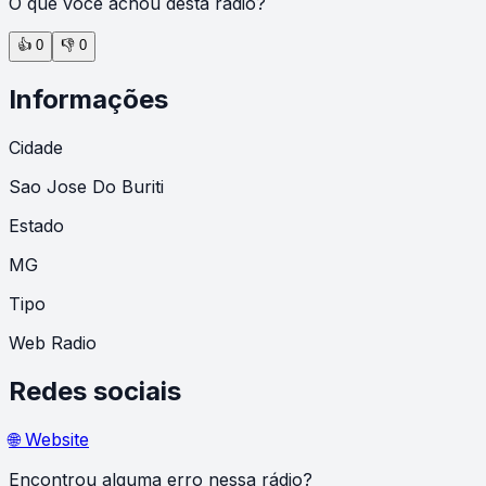
O que você achou desta rádio?
👍
0
👎
0
Informações
Cidade
Sao Jose Do Buriti
Estado
MG
Tipo
Web Radio
Redes sociais
🌐 Website
Encontrou alguma erro nessa rádio?