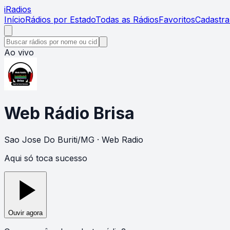
i
Radios
Início
Rádios por Estado
Todas as Rádios
Favoritos
Cadastra
Ao vivo
Web Rádio Brisa
Sao Jose Do Buriti
/
MG
· Web Radio
Aqui só toca sucesso
Ouvir agora