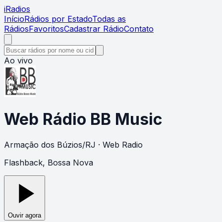
i
Radios
Início
Rádios por Estado
Todas as
Rádios
Favoritos
Cadastrar Rádio
Contato
Ao vivo
Web Rádio BB Music
Armação dos Búzios
/
RJ
· Web Radio
Flashback, Bossa Nova
Ouvir agora