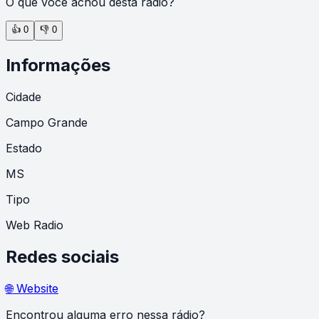
O que você achou desta rádio?
👍
0
👎
0
Informações
Cidade
Campo Grande
Estado
MS
Tipo
Web Radio
Redes sociais
🌐 Website
Encontrou alguma erro nessa rádio?