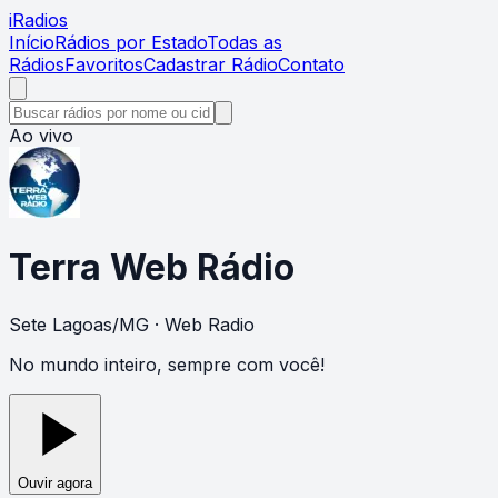
i
Radios
Início
Rádios por Estado
Todas as
Rádios
Favoritos
Cadastrar Rádio
Contato
Ao vivo
Terra Web Rádio
Sete Lagoas
/
MG
· Web Radio
No mundo inteiro, sempre com você!
Ouvir agora