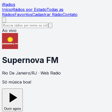
i
Radios
Início
Rádios por Estado
Todas as
Rádios
Favoritos
Cadastrar Rádio
Contato
Ao vivo
Supernova FM
Rio De Janeiro
/
RJ
· Web Radio
Só música boa!
Ouvir agora