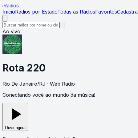
i
Radios
Início
Rádios por Estado
Todas as Rádios
Favoritos
Cadastra
Ao vivo
Rota 220
Rio De Janeiro
/
RJ
· Web Radio
Conectando você ao mundo da música!
Ouvir agora