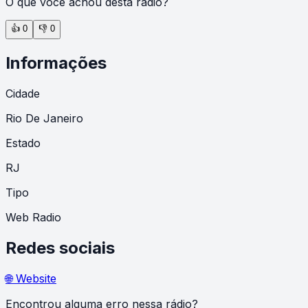
O que você achou desta rádio?
👍
0
👎
0
Informações
Cidade
Rio De Janeiro
Estado
RJ
Tipo
Web Radio
Redes sociais
🌐 Website
Encontrou alguma erro nessa rádio?