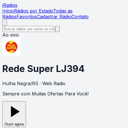
i
Radios
Início
Rádios por Estado
Todas as
Rádios
Favoritos
Cadastrar Rádio
Contato
Ao vivo
Rede Super LJ394
Hulha Negra
/
RS
· Web Radio
Sempre com Muitas Ofertas Para Você!
Ouvir agora