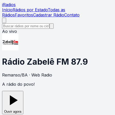
i
Radios
Início
Rádios por Estado
Todas as
Rádios
Favoritos
Cadastrar Rádio
Contato
Ao vivo
Rádio Zabelê FM 87.9
Remanso
/
BA
· Web Radio
A rádio do povo!
Ouvir agora