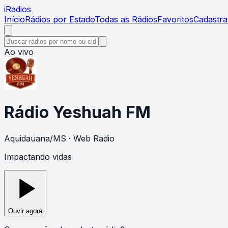
i
Radios
Início
Rádios por Estado
Todas as Rádios
Favoritos
Cadastra
Ao vivo
Rádio Yeshuah FM
Aquidauana
/
MS
· Web Radio
Impactando vidas
Ouvir agora