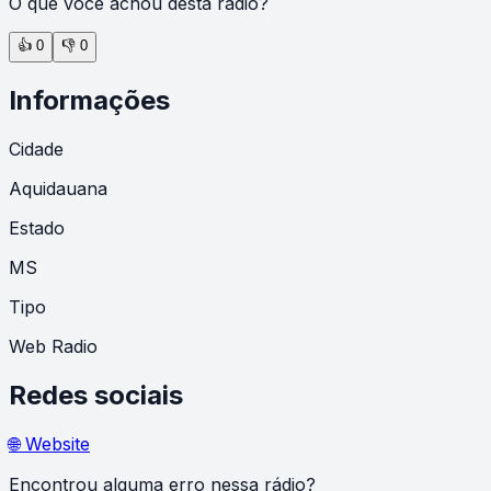
O que você achou desta rádio?
👍
0
👎
0
Informações
Cidade
Aquidauana
Estado
MS
Tipo
Web Radio
Redes sociais
🌐 Website
Encontrou alguma erro nessa rádio?