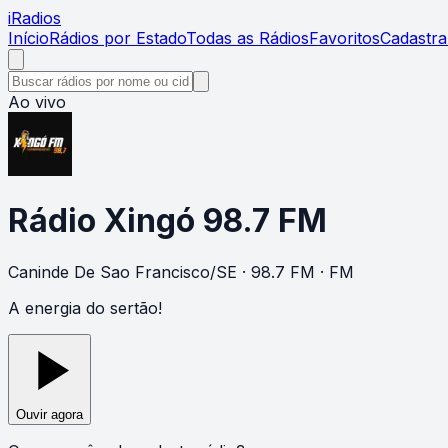
i
Radios
Início
Rádios por Estado
Todas as Rádios
Favoritos
Cadastra
Ao vivo
Rádio Xingó 98.7 FM
Caninde De Sao Francisco
/
SE
· 98.7 FM
· FM
A energia do sertão!
Ouvir agora