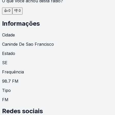
O que você achou desta rádio?
👍
0
👎
0
Informações
Cidade
Caninde De Sao Francisco
Estado
SE
Frequência
98.7 FM
Tipo
FM
Redes sociais