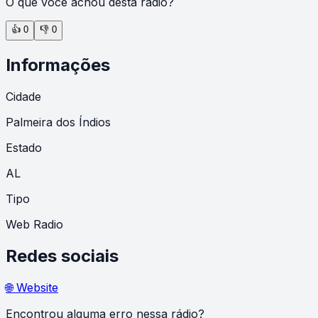
O que você achou desta rádio?
👍
0
👎
0
Informações
Cidade
Palmeira dos Índios
Estado
AL
Tipo
Web Radio
Redes sociais
🌐 Website
Encontrou alguma erro nessa rádio?