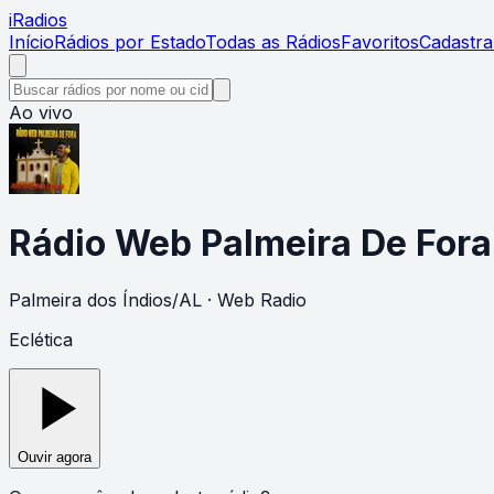
i
Radios
Início
Rádios por Estado
Todas as Rádios
Favoritos
Cadastra
Ao vivo
Rádio Web Palmeira De Fora
Palmeira dos Índios
/
AL
· Web Radio
Eclética
Ouvir agora