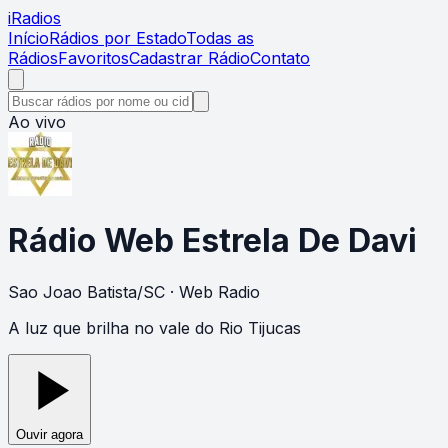
i
Radios
Início
Rádios por Estado
Todas as
Rádios
Favoritos
Cadastrar Rádio
Contato
Ao vivo
Rádio Web Estrela De Davi
Sao Joao Batista
/
SC
· Web Radio
A luz que brilha no vale do Rio Tijucas
Ouvir agora