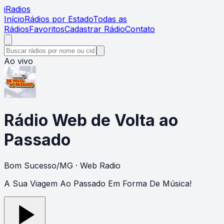
i
Radios
Início
Rádios por Estado
Todas as
Rádios
Favoritos
Cadastrar Rádio
Contato
Ao vivo
Rádio Web de Volta ao
Passado
Bom Sucesso
/
MG
· Web Radio
A Sua Viagem Ao Passado Em Forma De Música!