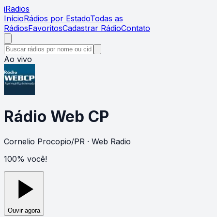
i
Radios
Início
Rádios por Estado
Todas as
Rádios
Favoritos
Cadastrar Rádio
Contato
Ao vivo
Rádio Web CP
Cornelio Procopio
/
PR
· Web Radio
100% você!
Ouvir agora