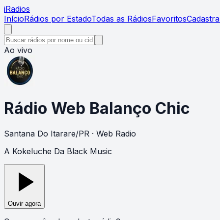
i
Radios
Início
Rádios por Estado
Todas as Rádios
Favoritos
Cadastra
Ao vivo
Rádio Web Balanço Chic
Santana Do Itarare
/
PR
· Web Radio
A Kokeluche Da Black Music
Ouvir agora