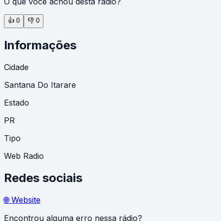
O que você achou desta rádio?
👍
0
👎
0
Informações
Cidade
Santana Do Itarare
Estado
PR
Tipo
Web Radio
Redes sociais
🌐 Website
Encontrou alguma erro nessa rádio?