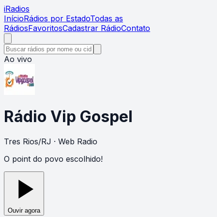
i
Radios
Início
Rádios por Estado
Todas as
Rádios
Favoritos
Cadastrar Rádio
Contato
Ao vivo
Rádio Vip Gospel
Tres Rios
/
RJ
· Web Radio
O point do povo escolhido!
Ouvir agora