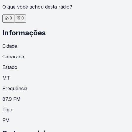
O que você achou desta rádio?
👍
0
👎
0
Informações
Cidade
Canarana
Estado
MT
Frequência
87.9 FM
Tipo
FM