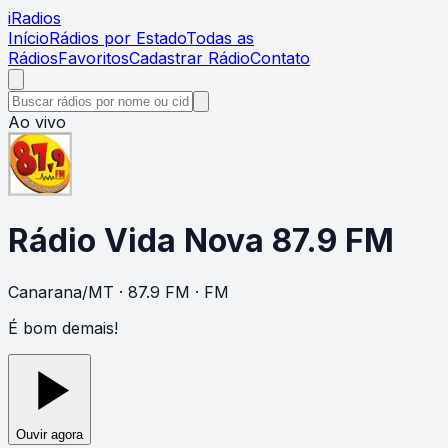
i
Radios
Início
Rádios por Estado
Todas as
Rádios
Favoritos
Cadastrar Rádio
Contato
Ao vivo
Rádio Vida Nova 87.9 FM
Canarana
/
MT
· 87.9 FM
· FM
É bom demais!
Ouvir agora