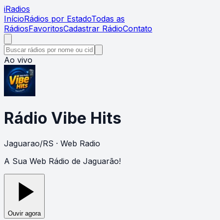
i
Radios
Início
Rádios por Estado
Todas as
Rádios
Favoritos
Cadastrar Rádio
Contato
Ao vivo
Rádio Vibe Hits
Jaguarao
/
RS
· Web Radio
A Sua Web Rádio de Jaguarão!
Ouvir agora