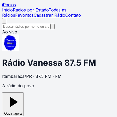
i
Radios
Início
Rádios por Estado
Todas as
Rádios
Favoritos
Cadastrar Rádio
Contato
Ao vivo
Rádio Vanessa 87.5 FM
Itambaraca
/
PR
· 87.5 FM
· FM
A rádio do povo
Ouvir agora