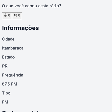
O que você achou desta rádio?
👍
0
👎
0
Informações
Cidade
Itambaraca
Estado
PR
Frequência
87.5 FM
Tipo
FM