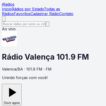
i
Radios
Início
Rádios por Estado
Todas as
Rádios
Favoritos
Cadastrar Rádio
Contato
Ao vivo
Rádio Valença 101.9 FM
Valenca
/
BA
· 101.9 FM
· FM
Unindo forças com você!
Ouvir agora