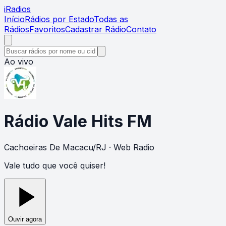
i
Radios
Início
Rádios por Estado
Todas as
Rádios
Favoritos
Cadastrar Rádio
Contato
Ao vivo
Rádio Vale Hits FM
Cachoeiras De Macacu
/
RJ
· Web Radio
Vale tudo que você quiser!
Ouvir agora