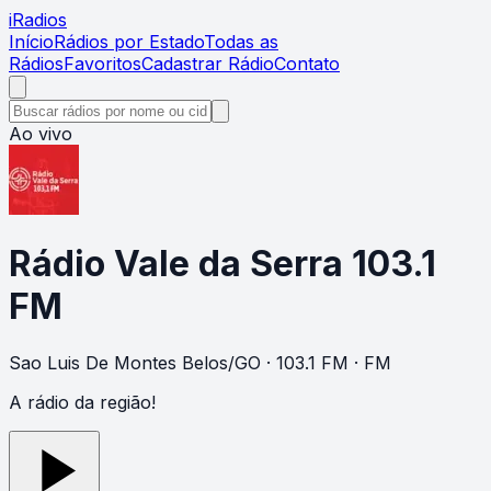
i
Radios
Início
Rádios por Estado
Todas as
Rádios
Favoritos
Cadastrar Rádio
Contato
Ao vivo
Rádio Vale da Serra 103.1
FM
Sao Luis De Montes Belos
/
GO
· 103.1 FM
· FM
A rádio da região!