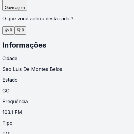
Ouvir agora
O que você achou desta rádio?
👍
0
👎
0
Informações
Cidade
Sao Luis De Montes Belos
Estado
GO
Frequência
103.1 FM
Tipo
FM