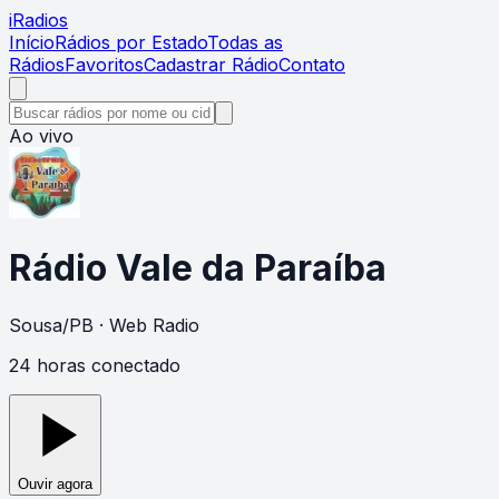
i
Radios
Início
Rádios por Estado
Todas as
Rádios
Favoritos
Cadastrar Rádio
Contato
Ao vivo
Rádio Vale da Paraíba
Sousa
/
PB
· Web Radio
24 horas conectado
Ouvir agora