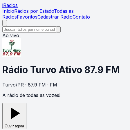
i
Radios
Início
Rádios por Estado
Todas as
Rádios
Favoritos
Cadastrar Rádio
Contato
Ao vivo
Rádio Turvo Ativo 87.9 FM
Turvo
/
PR
· 87.9 FM
· FM
A rádio de todas as vozes!
Ouvir agora