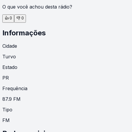
O que você achou desta rádio?
👍
0
👎
0
Informações
Cidade
Turvo
Estado
PR
Frequência
87.9 FM
Tipo
FM