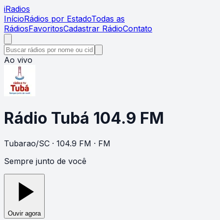
i
Radios
Início
Rádios por Estado
Todas as
Rádios
Favoritos
Cadastrar Rádio
Contato
Ao vivo
Rádio Tubá 104.9 FM
Tubarao
/
SC
· 104.9 FM
· FM
Sempre junto de você
Ouvir agora