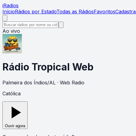
i
Radios
Início
Rádios por Estado
Todas as Rádios
Favoritos
Cadastra
Ao vivo
Rádio Tropical Web
Palmeira dos Índios
/
AL
· Web Radio
Católica
Ouvir agora