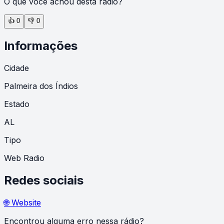
O que você achou desta rádio?
👍
0
👎
0
Informações
Cidade
Palmeira dos Índios
Estado
AL
Tipo
Web Radio
Redes sociais
🌐 Website
Encontrou alguma erro nessa rádio?